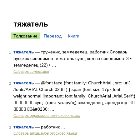
тяжатель
Толкование
Перевод
Книги
тяжатель
— труженик, земледелец, работник Словарь
1
русских синонимов. тяжатель сущ., кол во синонимов: 3 •
земледелец (22) • …
Словарь синонимов
тяжатель
— @font face {font family: ChurchArial ; src: url(
2
/fonts/ARIAL Church 02.ttf );} span {font size:17px;font
weight:normal !important; font family: ChurchArial ,Arial,Serif;}
 сущ. (греч. γεωργός) земледелец; арендатор. 
 &#8230; …
Словарь церковнославянского языка
тяжатель
— работник …
3
Cловарь архаизмов русского языка