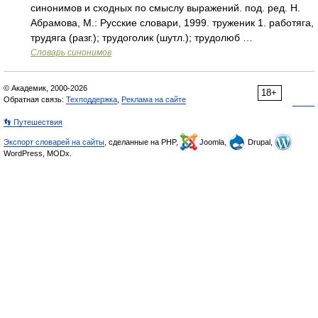
синонимов и сходных по смыслу выражений. под. ред. Н.
Абрамова, М.: Русские словари, 1999. труженик 1. работяга,
трудяга (разг.); трудоголик (шутл.); трудолюб …
Словарь синонимов
© Академик, 2000-2026
18+
Обратная связь:
Техподдержка
,
Реклама на сайте
👣 Путешествия
Экспорт словарей на сайты
, сделанные на PHP,
Joomla,
Drupal,
WordPress, MODx.